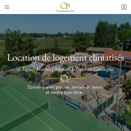


295 Chemin de Trouchaud
30220 Aigues-Mortes
+3 36 03 95 06 25
Location de logement climatisés
à Aigues-Mortes (30) dans le Gard en Camargue
Domaine avec piscine, terrain de tennis

Adresse email de réception
et centre bien-être...

Recopier le code ci-contre

Rafraîchir le captcha