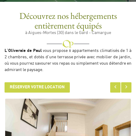
Découvrez nos hébergements
entièrement équipés
En cochant cette case, vous consentez à recevoir nos propositions commerciales à
l'adresse email indiqué ci-dessus. Vous pouvez vous désinscrire à tout moment en
à Aigues-Mortes (30) dans le Gard - Camargue
utilisant
le formulaire de désinscription
.
INSCRIPTION
L'Oliveraie de Paul
vous propose 6 appartements climatisés de 1 à
2 chambres, et dotés d’une terrasse privée avec mobilier de jardin,
où vous pourrez savourer vos repas ou simplement vous détendre en
admirant le paysage.
RÉSERVER VOTRE LOCATION