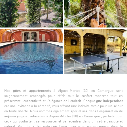
Nos
gîtes et appartements
à Aigues-Mortes (30) en Camargue sont
soigneusement aménagés pour offrir tout le confort moderne tout en
préservant l'authenticité et l'élégance de l'endroit. Chaque
gîte indépendant
est une invitation à la sérénité, vous offrant une intimité totale pour un séjour
en toute liberté. Nous sommes également spécialisés dans l'organisation de
séjours yoga et relaxation
à Aigues-Mortes (30) en Camargue , parfaits pour
ceux qui souhaitent se ressourcer et se recentrer dans un cadre paisible et
naturel. Pour toute demande spécifique, nous vous accompagnons dans la