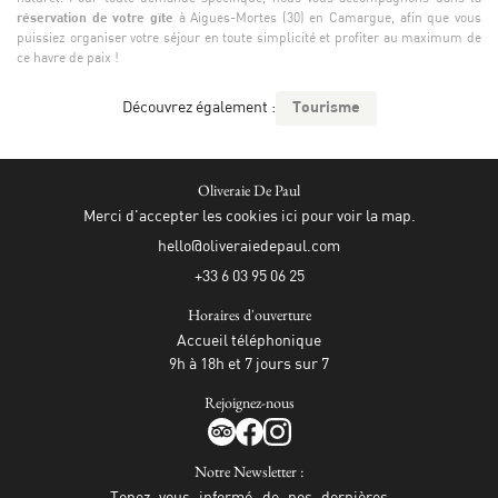
réservation de votre gîte
à Aigues-Mortes (30) en Camargue, afin que vous
puissiez organiser votre séjour en toute simplicité et profiter au maximum de
ce havre de paix !
Découvrez également :
Tourisme
Oliveraie De Paul
Merci d'accepter les cookies
ici
pour voir la map.
+33 6 03 95 06 25
Horaires d'ouverture
Accueil téléphonique
9h à 18h et 7 jours sur 7
Rejoignez-nous
Notre Newsletter :