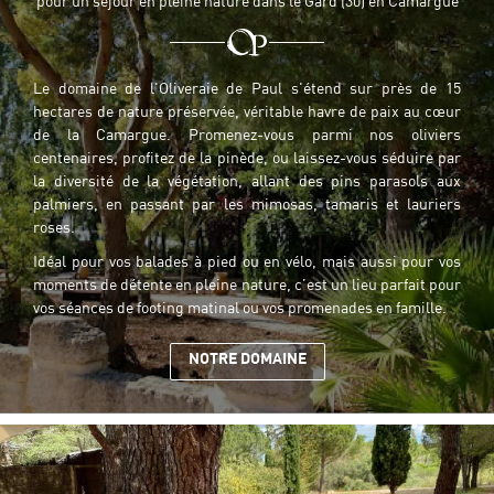
pour un séjour en pleine nature dans le Gard (30) en Camargue
+3 36 03 95 06 
Le Mas
Le domaine de l'Oliveraie de Paul s'étend sur près de 15
Domaine & Gîte
hectares de nature préservée, véritable havre de paix au cœur
de la Camargue. Promenez-vous parmi nos oliviers
entre Bien-Être
centenaires, profitez de la pinède, ou laissez-vous séduire par
la diversité de la végétation, allant des pins parasols aux
Rejoignez-nous :
palmiers, en passant par les mimosas, tamaris et lauriers
Tourisme
roses.
Idéal pour vos balades à pied ou en vélo, mais aussi pour vos
Galerie
moments de détente en pleine nature, c’est un lieu parfait pour
Restez inform
vos séances de footing matinal ou vos promenades en famille.
FAQ
NOTRE DOMAINE
INSCRIPTION NEWS
Actualités
Contact