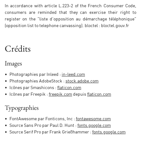
In accordance with article L.223-2 of the French Consumer Code,
Langue
consumers are reminded that they can exercise their right to
register on the "liste d'opposition au démarchage téléphonique"
(opposition list to telephone canvassing). bloctel : bloctel.gouv.fr
Une question ?
Crédits
+3 36 03 95 06 
The Mas
Images
Domain & Gîte
Photographies par Inleed :
in-leed.com
Photographies AdobeStock :
stock.adobe.com
ellness Centre
Icônes par Smashicons :
flaticon.com
Rejoignez-nous :
Icônes par Freepik :
freepik.com
depuis
flaticon.com
Tourism
Typographies
Gallery
FontAwesome par Fonticons, Inc :
fontawesome.com
Restez inform
Source Sans Pro par Paul D. Hunt :
fonts.google.com
FAQ
Source Serif Pro par Frank Grießhammer :
fonts.google.com