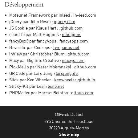
INSCRIPTION NEWS
Développement
News
Moteur et Framework par Inleed :
in-leed.com
Contact
jQuery par John Resig :
jquery.com
JS Cookie par Klaus Hartl :
github.com
countTo par Matt Huggins :
mhuggins
fancyBox3 par fancyApps :
fancyapps.com
Hoverdir par Codrops :
tympanus.net
inView par Christopher Blum :
github.com
Macy par Big Bite Creative :
macyjs.com
PickMeUp par Nazar Mokrynskyi :
github.com
QR Code par Lars Jung :
larsjung.de
Slick par Ken Wheeler :
kenwheeler.github.io
Sticky-Kit par Leaf :
leafo.net
PHPMailer par Marcus Bointon :
github.com
Oliveraie De Paul
295 Chemin de Trouchaud
30220 Aigues-Mortes
Show map