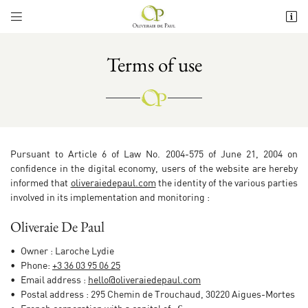


295 Chemin de Trouchaud
30220 Aigues-Mortes
Terms of use
+3 36 03 95 06 25
Pursuant to Article 6 of Law No. 2004-575 of June 21, 2004 on
confidence in the digital economy, users of the website are hereby
informed that
oliveraiedepaul.com
the identity of the various parties
involved in its implementation and monitoring :

Adresse email de réception
Oliveraie De Paul

Recopier le code ci-contre
Owner : Laroche Lydie
Phone:
+3 36 03 95 06 25

Rafraîchir le captcha
Email address :
Postal address : 295 Chemin de Trouchaud, 30220 Aigues-Mortes