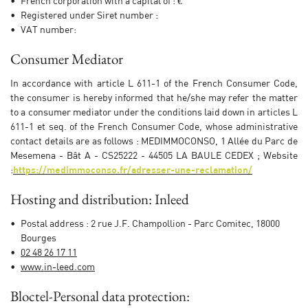
French corporation with a capital of : €
Registered under Siret number :
VAT number:
Consumer Mediator
En cochant cette case, vous consentez à recevoir nos propositions commerciales à
l'adresse email indiqué ci-dessus. Vous pouvez vous désinscrire à tout moment en
utilisant
le formulaire de désinscription
.
In accordance with article L 611-1 of the French Consumer Code,
the consumer is hereby informed that he/she may refer the matter
INSCRIPTION
to a consumer mediator under the conditions laid down in articles L
611-1 et seq. of the French Consumer Code, whose administrative
contact details are as follows : MEDIMMOCONSO, 1 Allée du Parc de
Mesemena - Bât A - CS25222 - 44505 LA BAULE CEDEX ; Website
:
https://medimmoconso.fr/adresser-une-reclamation/
Hosting and distribution: Inleed
Postal address : 2 rue J.F. Champollion - Parc Comitec, 18000
Bourges
02 48 26 17 11
www.in-leed.com
Bloctel-Personal data protection: