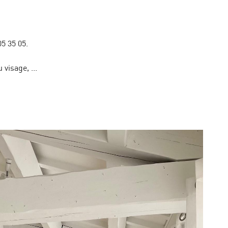
5 35 05.
ales à
ent en
 visage, ...