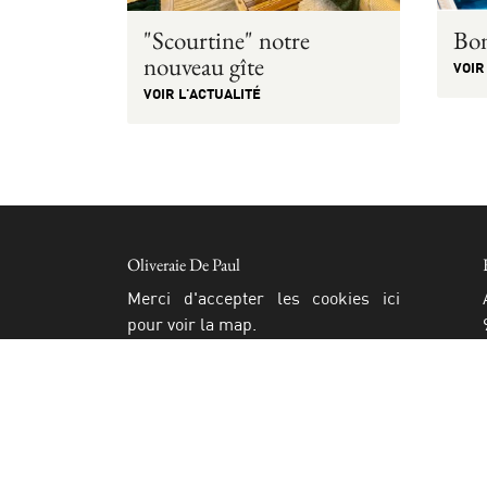
"Scourtine" notre
Bon
nouveau gîte
VOIR
VOIR L'ACTUALITÉ
Oliveraie De Paul
Merci d'accepter les cookies
ici
pour voir la map.
+33 6 03 95 06 25