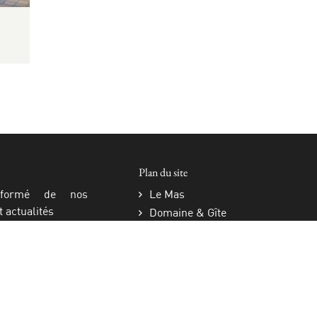
Plan du site
nformé de nos
Le Mas
t actualités
Domaine & Gîte
Centre Bien-Être
Tourisme
Galerie
FAQ
Actualités