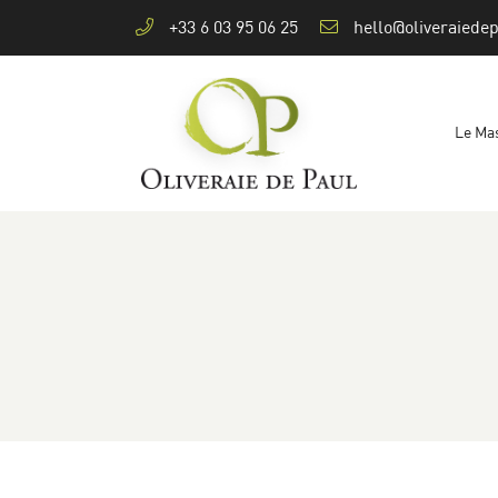
+33 6 03 95 06 25
295 Chemin de Trouchaud
30220 Aigues-Mortes
+3 36 03 95 06 25
Le Ma

Adresse email de réception