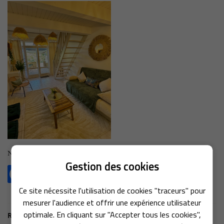
En cochant cette case, vous consentez à recevoir nos propositions commerciales à
l'adresse email indiqué ci-dessus. Vous pouvez vous désinscrire à tout moment en
utilisant
le formulaire de désinscription
.
INSCRIPTION
Langue
N'hésitez pas à partager !
Gestion des cookies
Une question ?
Ce site nécessite l'utilisation de cookies "traceurs" pour
mesurer l'audience et offrir une expérience utilisateur
+3 36 03 95 06 
Le Mas
optimale. En cliquant sur "Accepter tous les cookies",
Retour aux actualités