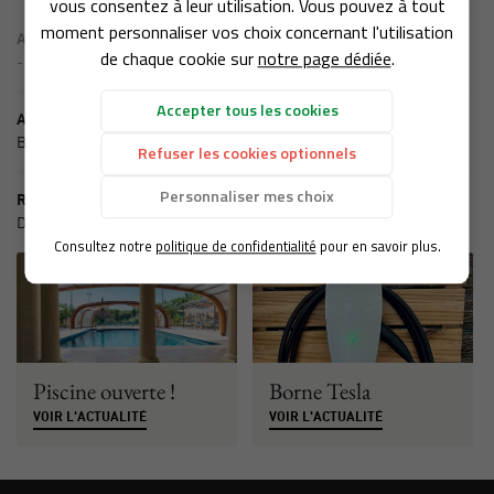
vous consentez à leur utilisation. Vous pouvez à tout
Domaine & Gîte
moment personnaliser vos choix concernant l'utilisation
Actualité précédente
de chaque cookie sur
notre page dédiée
.
-
entre Bien-Être
Rejoignez-nous :
Accepter tous les cookies
Actualité suivante
Tourisme
Bon cadeau
Refuser les cookies optionnels
Galerie
Personnaliser mes choix
Récemment
Restez inform
D'autres actualités qui pourraient vous intéresser
FAQ
Consultez notre
politique de confidentialité
pour en savoir plus.
INSCRIPTION NEWS
Actualités
Contact
Piscine ouverte !
Borne Tesla
VOIR L'ACTUALITÉ
VOIR L'ACTUALITÉ