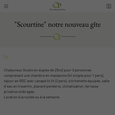


295 Chemin de Trouchaud
30220 Aigues-Mortes
"Scourtine" notre nouveau gîte
+3 36 03 95 06 25

Chaleureux Studio en duplex de 25m2 pour 3 personnes
comprenant une chambre en mezzanine (lit simple pour 1 pers),

Adresse email de réception
séjour en RDC avec canapé lit lit (2 pers), kitchenette équipée, salle
d'eau en travertin, placard penderie, climatisation, terrasse
privative ombragée.

Recopier le code ci-contre
Location à la nuitée ou à la semaine.

Rafraîchir le captcha